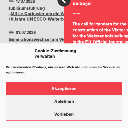
17.07.2026
Beiträge!
Jubiläumsführung
——
„Mit Le Corbusier um die Welt –
10 Jahre UNESCO-Welterbe“
The call for tenders for t
construction of the Visitor
01.07.2026
for the Weissenhofsiedlun
Generationswechsel am Weissenhof: Verena
in the EU Official Journal o
Lebherz übernimmt Gesamtleitung von
Weissenhofmuseum und Weissenhof.Forum
Cookie-Zustimmung
Further information as wel
verwalten
documents for download ca
19.07.2026
following link:
Wir verwenden Cookies, um unsere Website und unseren Service zu
Sommerfest am Killesberg –
optimieren.
https://www.dtvp.de/Sat
Kultur auf der Höhe
We look forward to your pa
Akzeptieren
01.06.2026
courageous contributions!
Gartensanierung am
Ablehnen
Haus Le Corbusier
Vorlieben
07.06.2026
IMPRESSUM
DATENSCHUTZ
UNESCO-Welterbetag 2026