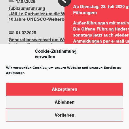
17.07.2026
Ab Dienstag, 28. Juli 2020 g
Jubiläumsführung
Führungen:
„Mit Le Corbusier um die Welt –
10 Jahre UNESCO-Welterbe“
Außenführungen mit maxim
Die Offene Führung findet t
01.07.2026
sonntags jetzt auch wieder
Generationswechsel am Weissenhof: Verena
Anmeldungen per e-mail u
Lebherz übernimmt Gesamtleitung von
info@weissenhofmuseum.
Weissenhofmuseum und Weissenhof.Forum
Cookie-Zustimmung
verwalten
Ab Dienstag, 28. Juli 2020 g
Führungen:
19.07.2026
Wir verwenden Cookies, um unsere Website und unseren Service zu
Sommerfest am Killesberg –
optimieren.
Außenführungen mit maxim
Kultur auf der Höhe
Gruppe
Terminabsprache unter
Akzeptieren
01.06.2026
info@weissenhofmuseum.
Gartensanierung am
Ablehnen
Haus Le Corbusier
Vorlieben
07.06.2026
IMPRESSUM
DATENSCHUTZ
UNESCO-Welterbetag 2026