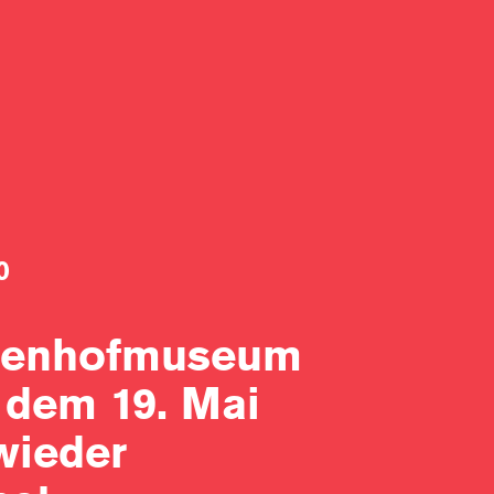
0
senhof­museum
b dem 19. Mai
wieder