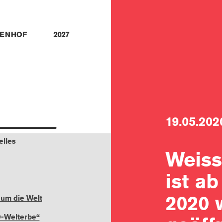
ENHOF
2027
19.05.202
elles
Weis
ist a
2020 
 um die Welt
-Welterbe“