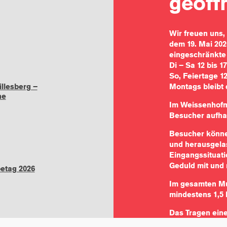
geöff
Wir freuen uns
dem 19. Mai 202
eingeschränkte
Di – Sa 12 bis 1
So, Feiertage 12
Montags bleibt
llesberg –
he
Im Weissenhofm
Besucher aufha
Besucher könne
und herausgela
Eingangssituatio
Geduld mit und 
tag 2026
Im gesamten Mu
mindestens 1,5 
Das Tragen eine
können Sie Mas