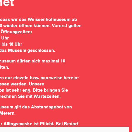
net
, dass wir das Weissenhofmuseum ab
0 wieder öffnen können. Vorerst gelten
 Öffnungzeiten:
7 Uhr
 bis 18 Uhr
 das Museum geschlossen.
useum dürfen sich maximal 10
lten.
n nur einzeln bzw. paarweise herein-
ssen werden. Unsere
n ist sehr eng. Bitte bringen Sie
rechnen Sie mit Wartezeiten.
seum gilt das Abstandsgebot von
Metern.
r Alltagsmaske ist Pflicht. Bei Bedarf
ken an der Kasse erwerben.