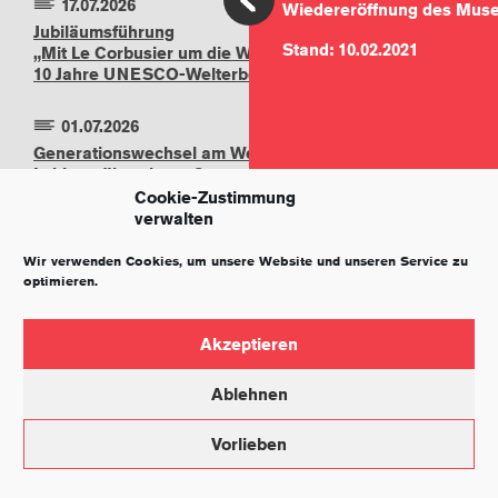
17.07.2026
Wiedereröffnung des Mus
Jubiläumsführung
Stand: 10.02.2021
„Mit Le Corbusier um die Welt –
10 Jahre UNESCO-Welterbe“
01.07.2026
Generationswechsel am Weissenhof: Verena
Lebherz übernimmt Gesamtleitung von
Weissenhofmuseum und Weissenhof.Forum
Cookie-Zustimmung
verwalten
19.07.2026
Wir verwenden Cookies, um unsere Website und unseren Service zu
Sommerfest am Killesberg –
optimieren.
Kultur auf der Höhe
Akzeptieren
01.06.2026
Gartensanierung am
Ablehnen
Haus Le Corbusier
Vorlieben
07.06.2026
IMPRESSUM
DATENSCHUTZ
UNESCO-Welterbetag 2026