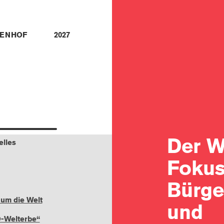
ENHOF
2027
Der W
elles
Fokus
Bürge
 um die Welt
und
-Welterbe“