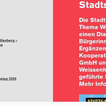
Stadt
Die Stadt
Thema We
einen Dia
Bürgerin
llesberg –
he
Ergänzen
Kooperati
GmbH und
Weissenh
geführte 
tag 2026
Mehr Info