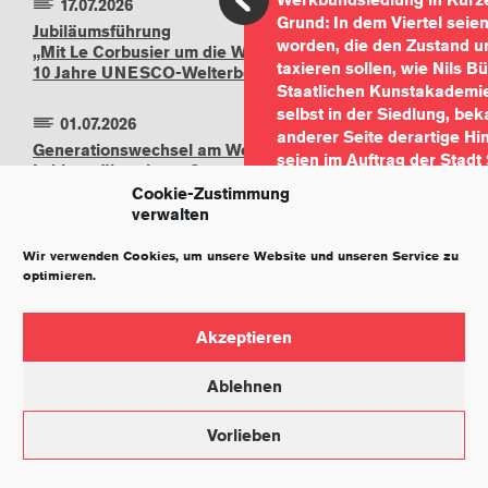
17.07.2026
Grund: In dem Viertel seien
Jubiläumsführung
worden, die den Zustand u
„Mit Le Corbusier um die Welt –
taxieren sollen, wie Nils B
10 Jahre UNESCO-Welterbe“
Staatlichen Kunstakademie
selbst in der Siedlung, be
01.07.2026
anderer Seite derartige Hi
Generationswechsel am Weissenhof: Verena
seien im Auftrag der Stadt
Lebherz übernimmt Gesamtleitung von
Weissenhofmuseum und Weissenhof.Forum
Cookie-Zustimmung
„Das würde mich nicht wun
verwalten
einen neuen Anlauf zur Lö
19.07.2026
Finanzbürgermeister Micha
Wir verwenden Cookies, um unsere Website und unseren Service zu
seit Jahren, ja Jahrzehnte
Sommerfest am Killesberg –
optimieren.
Kultur auf der Höhe
Bemühungen um eine sicher
denkmalgeschützte Siedlu
Wohnbauunternehmen SWSG
Akzeptieren
01.06.2026
Bundesanstalt für Immobil
Gartensanierung am
andererseits befänden sich
Ablehnen
Haus Le Corbusier
Gesprächen über die Übe
ungewiss“. Aber es handle
Vorlieben
07.06.2026
IMPRESSUM
DATENSCHUTZ
ernsthaften Versuch. „Das 
UNESCO-Welterbetag 2026
Trockenübung“, versichert 