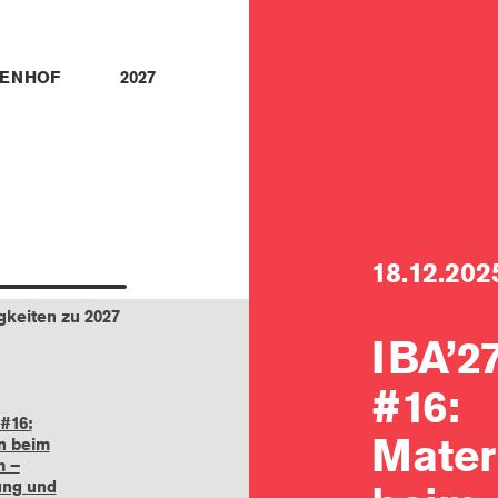
ENHOF
2027
18.12.202
gkeiten zu 2027
IBA’2
#16:
#16:
Mater
n beim
m –
ung und