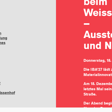
beim
Weiss
–
Ausst
m
dung
und N
nes
Donnerstag, 18.
Die IBA’27 lädt
Materialinnovat
2
Am 18. Dezembe
letztes Mal sei
ssenhof
Straße.
Der Abend begin
über das
Besuc