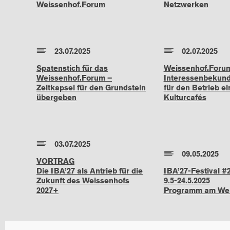
Weissenhof.Forum
Netzwerken
23.07.2025
02.07.2025
Spatenstich für das
Weissenhof.Foru
Weissenhof.Forum –
Interessenbekun
Zeitkapsel für den Grundstein
für den Betrieb ei
übergeben
Kulturcafés
03.07.2025
09.05.2025
VORTRAG
Die IBA’27 als Antrieb für die
IBA’27-Festival #
Zukunft des Weissenhofs
9.5-24.5.2025
2027+
Programm am Wei